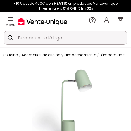
-10% desde 400€ con
HEAT10
en productos Vente-unique
Termina en:
01d
04h
31m
01s
Menu
Oficina
Accesorios de oficina y almacenamiento
Lámpara de escri