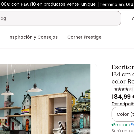
 400€ con
HEAT10
en productos Vente-unique
Termina en:
01d
Inspiración y Consejos
Corner Prestige
Escrito
124 cm c
color R
184,99
Descripci
Color (
En stock
E
Será entre