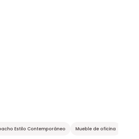
pacho Estilo Contemporáneo
Mueble de oficina
Mesa 