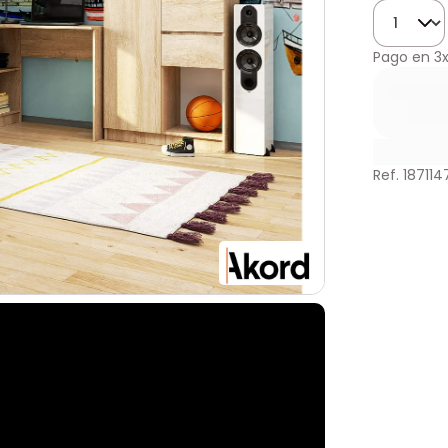
Cantidad
Pago en
3
Ref. 187114