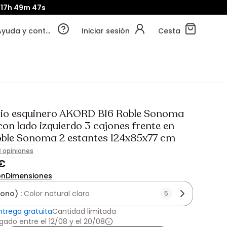
17h
49m
45s
Ayuda y contacto
Iniciar sesión
Cesta
rio esquinero AKORD B16 Roble Sonoma
on lado izquierdo 3 cajones frente en
oble Sonoma 2 estantes 124x85x77 cm
3 opiniones
 €
ón
Dimensiones
tono) :
Color natural claro
5
ntrega gratuita
Cantidad limitada
gado entre el 12/08 y el 20/08