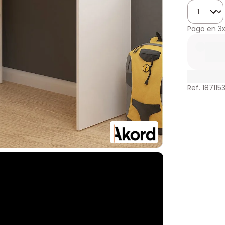
Cantidad
Pago en
3
Ref. 187115