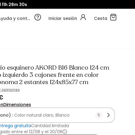
d
11h
28m
29s
Ayuda y contacto
Iniciar sesión
Cesta
rio esquinero AKORD B16 Blanco 124 cm
 izquierdo 3 cajones frente en color
onoma 2 estantes 124x85x77 cm
3 opiniones
 €
ón
Dimensiones
tono) :
Color natural claro, Blanco
5
ntrega gratuita
Cantidad limitada
gado entre el 12/08 y el 20/08