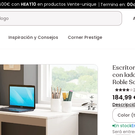
 400€ con
HEAT10
en productos Vente-unique
Termina en:
00
Inspiración y Consejos
Corner Prestige
Escrito
con lado
Roble S
184,99
Descripci
Color (
En stock
E
Será entre