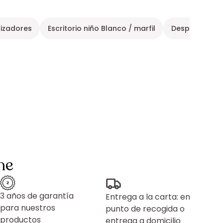
nizadores
Escritorio niño Blanco / marfil
Despacho Est
ne
3 años de garantía
Entrega a la carta: en
para nuestros
punto de recogida o
productos
entrega a domicilio