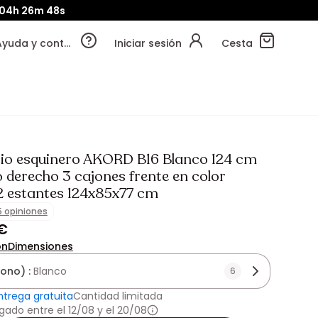
04h
26m
47s
Ayuda y contacto
Iniciar sesión
Cesta
rio esquinero AKORD B16 Blanco 124 cm
 derecho 3 cajones frente en color
2 estantes 124x85x77 cm
5 opiniones
 €
ón
Dimensiones
tono) :
Blanco
6
ntrega gratuita
Cantidad limitada
gado entre el 12/08 y el 20/08