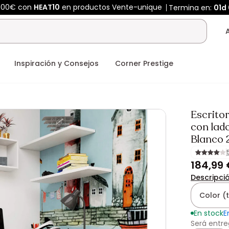
400€ con
HEAT10
en productos Vente-unique
Termina en:
01d
Inspiración y Consejos
Corner Prestige
Escrito
con lado
Blanco 
184,99
Descripci
Color (
En stock
E
Será entre