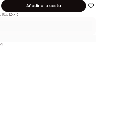
Añadir a la cesta
x
,
10x
,
12x.
69