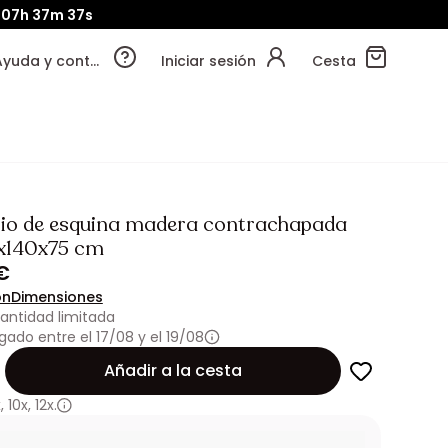
07h
37m
36s
Ayuda y contacto
Iniciar sesión
Cesta
rio de esquina madera contrachapada
0x140x75 cm
€
ón
Dimensiones
antidad limitada
gado entre el 17/08 y el 19/08
Añadir a la cesta
x
,
10x
,
12x.