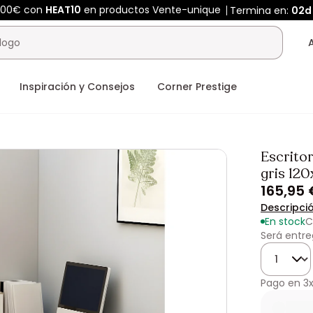
400€ con
HEAT10
en productos Vente-unique
Termina en:
02d
Inspiración y Consejos
Corner Prestige
Escrito
gris 12
165,95 
Descripci
En stock
C
Será entre
Cantidad
Pago en
3