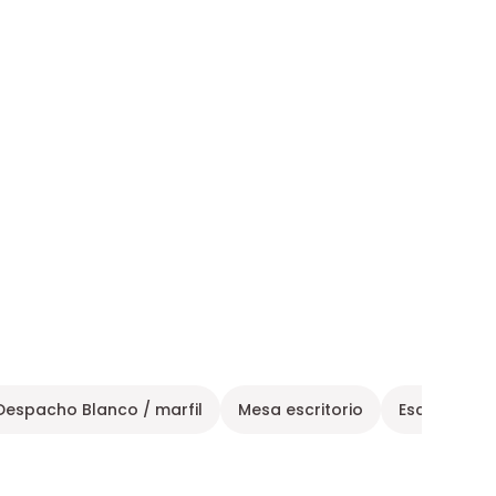
Despacho Blanco / marfil
Mesa escritorio
Escritorio r