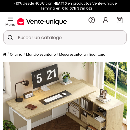
-10% desde 400€ con
HEAT10
en productos Vente-unique
Termina en:
01d
07h
37m
01s
Menu
Oficina
Mundo escritorio
Mesa escritorio
Escritorio