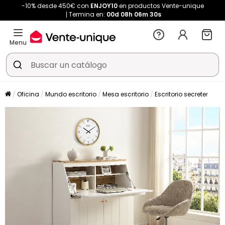
-10% desde 450€ con
ENJOY10
en productos Vente-unique
Termina en:
00d
08h
06m
30s
Menu
Oficina
Mundo escritorio
Mesa escritorio
Escritorio secreter