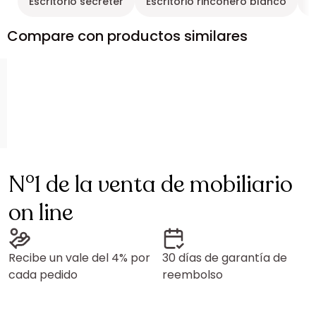
Escritorio secreter
Escritorio rinconero blanco
D
Compare con productos similares
N°1 de la venta de mobiliario
on line
Recibe un vale del 4% por
30 días de garantía de
cada pedido
reembolso