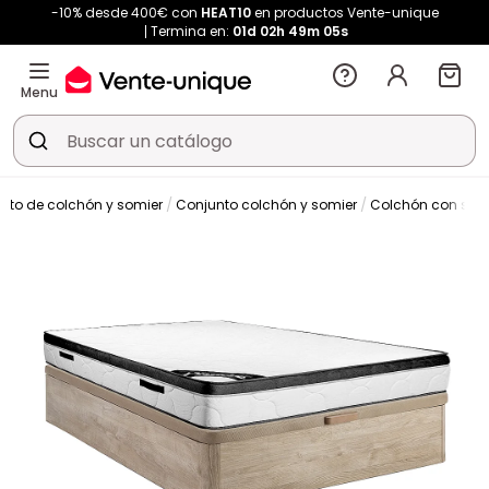
-10% desde 400€ con
HEAT10
en productos Vente-unique
Termina en:
01d
02h
49m
04s
Menu
unto de colchón y somier
Conjunto colchón y somier
Colchón con som