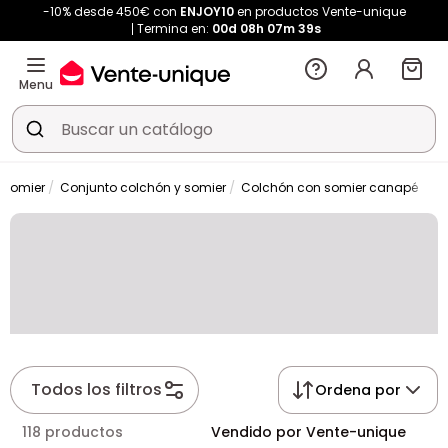
-10% desde 450€ con
ENJOY10
en productos Vente-unique
Termina en:
00d
08h
07m
38s
Menu
 somier
Conjunto colchón y somier
Colchón con somier canapé
Todos los filtros
Ordena por
118 productos
Vendido por Vente-unique