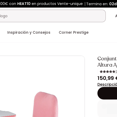
400€ con
HEAT10
en productos Vente-unique
Termina en:
02d
Inspiración y Consejos
Corner Prestige
Conjunto
Altura A
150,99 
Descripci