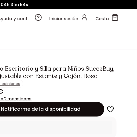
04h
31m
52s
Ayuda y contacto
Iniciar sesión
Cesta
 Escritorio y Silla para Niños SucceBuy,
justable con Estante y Cajón, Rosa
3 opiniones
€
ón
Dimensiones
Notificarme de la disponibilidad