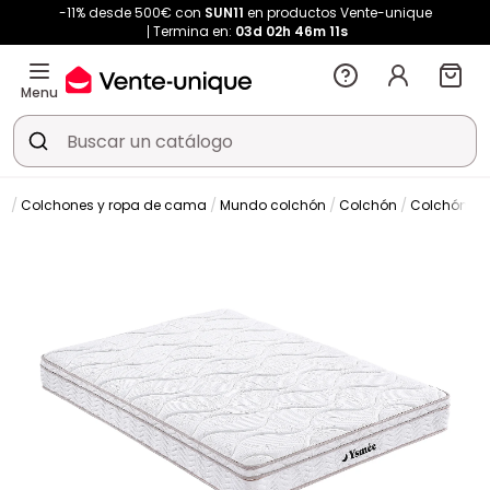
-11% desde 500€ con
SUN11
en productos Vente-unique
Termina en:
03d
02h
46m
11s
Menu
Colchones y ropa de cama
Mundo colchón
Colchón
Colchón cl