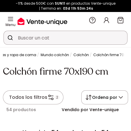
-11% desde 500€ con
SUN11
en productos Vente-unique
Termina en:
03d
11h
53m
24s
Menu
nes y ropa de cama
Mundo colchón
Colchón
Colchón firme 70x19
Colchón firme 70x190 cm
Todos los filtros
Ordena por
2
54 productos
Vendido por Vente-unique