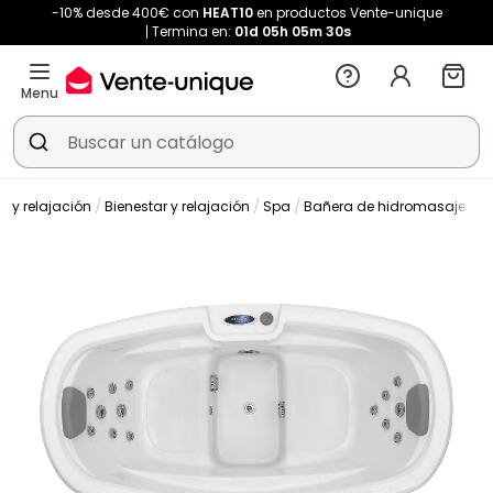
-10% desde 400€ con
HEAT10
en productos Vente-unique
Termina en:
01d
05h
05m
29s
Menu
r y relajación
Bienestar y relajación
Spa
Bañera de hidromasaje de e