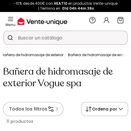
-10% desde 400€ con
HEAT10
en productos Vente-unique
Termina en:
01d
04h
44m
35s
Menu
Bañera de hidromasaje de exterior
Bañera de hidromasaje de exterio
Bañera de hidromasaje de
exterior Vogue spa
Todos los filtros
Ordena por
1
11 productos