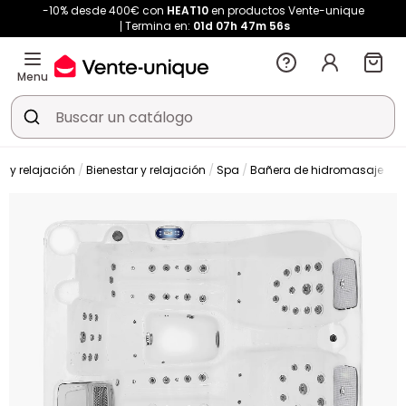
-10% desde 400€ con
HEAT10
en productos Vente-unique
Termina en:
01d
07h
47m
55s
Menu
r y relajación
Bienestar y relajación
Spa
Bañera de hidromasaje de e