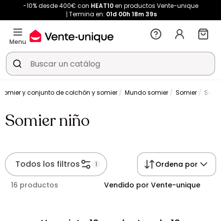
-10% desde 400€ con
HEAT10
en productos Vente-unique
Termina en:
01d
00h
18m
39s
Menu
Somier y conjunto de colchón y somier
Mundo somier
Somier
Somie
Somier niño
Todos los filtros
Ordena por
1
16 productos
Vendido por Vente-unique