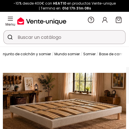
-10% desde 400€ con
HEAT10
en productos Vente-unique
Termina en:
01d
17h
31m
08s
Menu
conjunto de colchón y somier
Mundo somier
Somier
Base de cama d