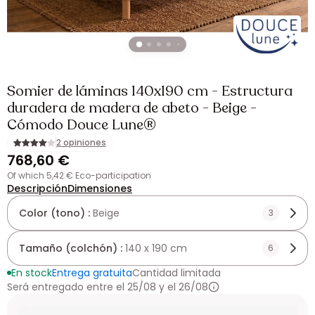
Somier de láminas 140x190 cm - Estructura
duradera de madera de abeto - Beige -
Cómodo Douce Lune®
2 opiniones
768,60 €
of which 5,42 € Eco-participation
Descripción
Dimensiones
Color (tono) :
Beige
3
Tamaño (colchón) :
140 x 190 cm
6
En stock
Entrega gratuita
Cantidad limitada
Será entregado entre el 25/08 y el 26/08