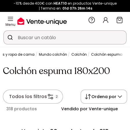
-10% desde 400€ con
HEAT10
en productos Vente-unique
Termina en:
01d
07h
26m
14s
Menu
es y ropa de cama
Mundo colchón
Colchón
Colchón espuma 180
Colchón espuma 180x200
Todos los filtros
Ordena por
2
318 productos
Vendido por Vente-unique