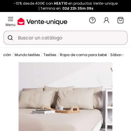
-10% desde 400€ con
HEAT10
en productos Vente-unique
Termina en:
02d
22h
35m
08s
Menu
ración
Mundo textiles
Textiles
Ropa de cama para bebé
Sábana ba