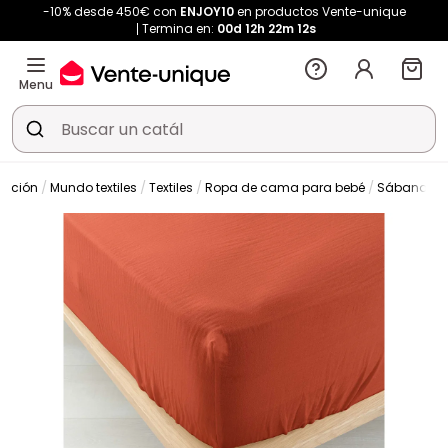
-10% desde 450€ con
ENJOY10
en productos Vente-unique
Termina en:
00d
12h
22m
10s
Menu
ración
Mundo textiles
Textiles
Ropa de cama para bebé
Sábana ba