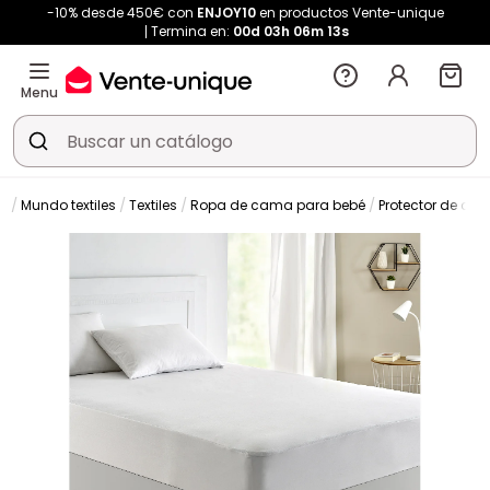
-10% desde 450€ con
ENJOY10
en productos Vente-unique
Termina en:
00d
03h
06m
12s
Menu
n
Mundo textiles
Textiles
Ropa de cama para bebé
Protector de col