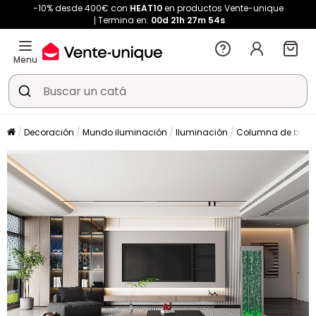
-10% desde 400€ con
HEAT10
en productos Vente-unique
Termina en:
00d
21h
27m
54s
Menu
Decoración
Mundo iluminación
Iluminación
Columna de burb