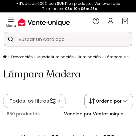
-11% desde 500€ con
SUN11
en productos Vente-unique
Termina en:
03d
10h
06m
28s
Menu
Decoración
Mundo iluminación
Iluminación
Lámpara Mader
Lámpara Madera
Todos los filtros
Ordena por
1
650 productos
Vendido por Vente-unique