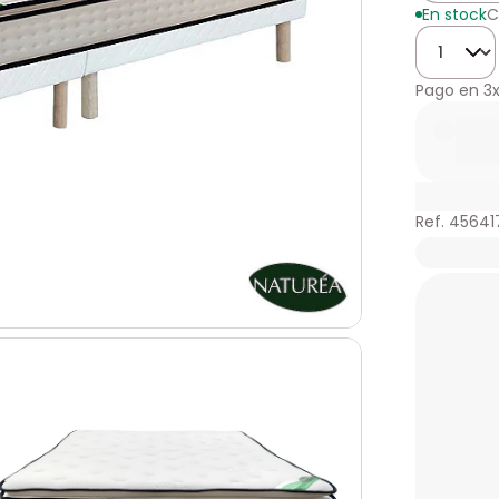
En stock
C
Cantidad
Pago en
3
Ref. 45641