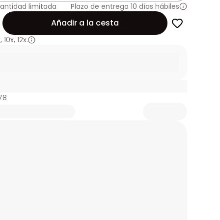
antidad limitada
Plazo de entrega 10 días hábiles
Añadir a la cesta
x
,
10x
,
12x.
78