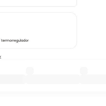
y termorregulador
r