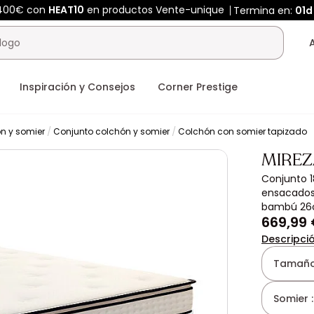
 400€ con
HEAT10
en productos Vente-unique
Termina en:
01d
Inspiración y Consejos
Corner Prestige
n y somier
Conjunto colchón y somier
Colchón con somier tapizado
MIREZ
Conjunto 1
ensacados 
bambú 26c
669,99
Descripci
Tamaño
Somier 