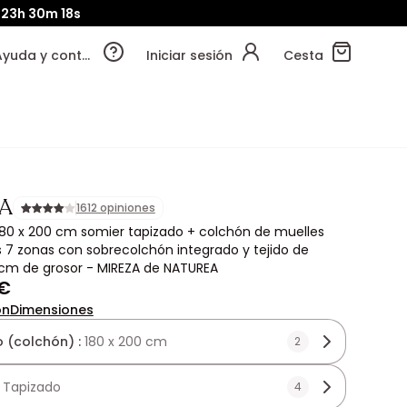
23h
30m
16s
Ayuda y contacto
Iniciar sesión
Cesta
A
1612 opiniones
80 x 200 cm somier tapizado + colchón de muelles
7 zonas con sobrecolchón integrado y tejido de
m de grosor - MIREZA de NATUREA
 €
ón
Dimensiones
 (colchón) :
180 x 200 cm
2
:
Tapizado
4