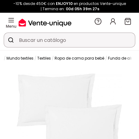
-10% desde 450€ con
ENJOY10
en productos Vente-unique
Termina en:
00d
05h
39m
26s
Menu
ón
Mundo textiles
Textiles
Ropa de cama para bebé
Funda de almo