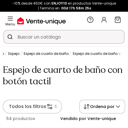
-10% desde 450€ con
ENJOY10
en productos Vente-unique
Termina en:
00d
17h
58m
24s
Menu
jo
Espejo
Espejo de cuarto de baño
Espejo de cuarto de baño con b
Espejo de cuarto de baño con
botón tactil
Todos los filtros
Ordena por
1
54 productos
Vendido por Vente-unique