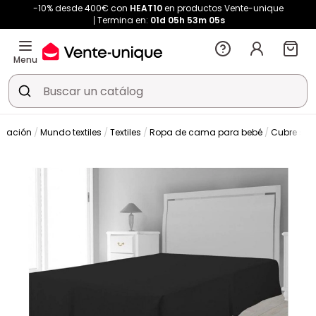
-10% desde 400€ con
HEAT10
en productos Vente-unique
Termina en:
01d
05h
53m
04s
Menu
oración
Mundo textiles
Textiles
Ropa de cama para bebé
Cubre som