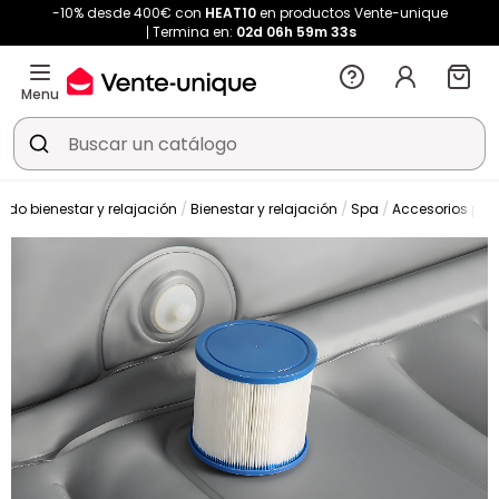
-10% desde 400€ con
HEAT10
en productos Vente-unique
Termina en:
02d
06h
59m
33s
Menu
ndo bienestar y relajación
Bienestar y relajación
Spa
Accesorios par