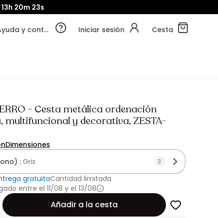
13h
20m
22s
Ayuda y contacto
Iniciar sesión
Cesta
RRO - Cesta metálica ordenación
, multifuncional y decorativa, ZESTA-
ón
Dimensiones
tono) :
Gris
3
ntrega gratuita
Cantidad limitada
ado entre el 11/08 y el 13/08
Añadir a la cesta