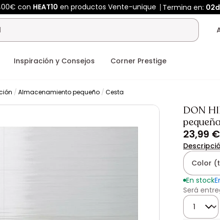
 400€ con
HEAT10
en productos Vente-unique
Termina en:
02d
Inspiración y Consejos
Corner Prestige
ción
Almacenamiento pequeño
Cesta
DON HIE
pequeña
23,99 €
Descripci
Color (
En stock
E
Será entreg
Cantidad