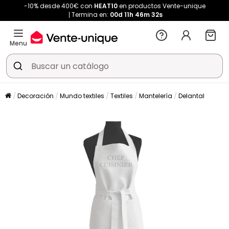
-10% desde 400€ con
HEAT10
en productos Vente-unique
Termina en:
00d
11h
46m
31s
Menu
Decoración
Mundo textiles
Textiles
Mantelería
Delantal