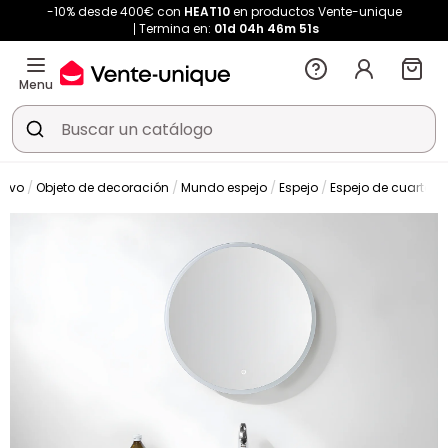
-10% desde 400€ con
HEAT10
en productos Vente-unique
Termina en:
01d
04h
46m
49s
Menu
tivo
Objeto de decoración
Mundo espejo
Espejo
Espejo de cuarto d