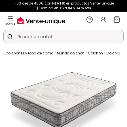
-10% desde 400€ con
HEAT10
en productos Vente-unique
Termina en:
02d
04h
34m
52s
Menu
Colchones y ropa de cama
Mundo colchón
Colchón
Colchón cl