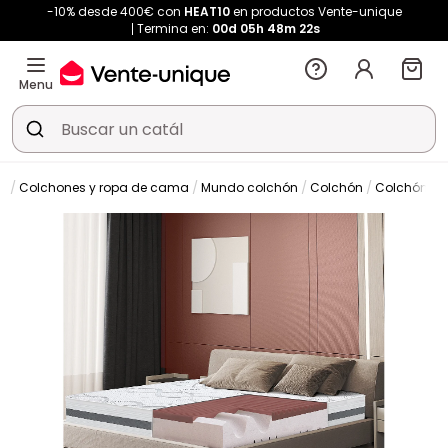
-10% desde 400€ con
HEAT10
en productos Vente-unique
Termina en:
00d
05h
48m
22s
Menu
Colchones y ropa de cama
Mundo colchón
Colchón
Colchón cl