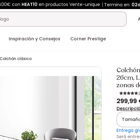
400€ con
HEAT10
en productos Vente-unique
Termina en:
02d
Inspiración y Consejos
Corner Prestige
Colchón clásico
Colchón
26cm, L
zonas d
299,99
Descripci
Tamaño
Entrega gr
Será entre