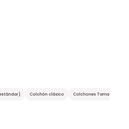
estándar)
Colchón clásico
Colchones Tamaño 140x19