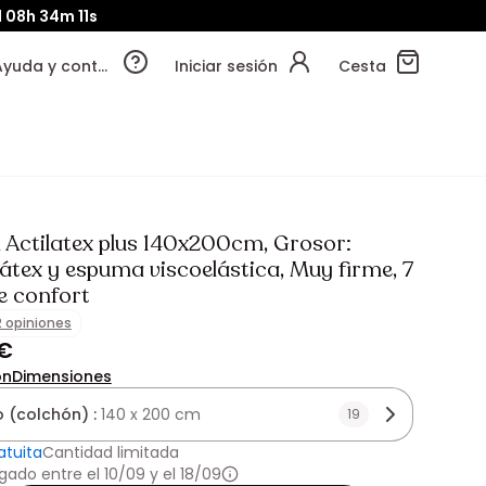
08h
34m
10s
Ayuda y contacto
Iniciar sesión
Cesta
 Actilatex plus 140x200cm, Grosor:
átex y espuma viscoelástica, Muy firme, 7
e confort
2 opiniones
 €
ón
Dimensiones
 (colchón) :
140 x 200 cm
19
atuita
Cantidad limitada
gado entre el 10/09 y el 18/09