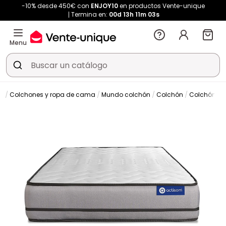
-10% desde 450€ con
ENJOY10
en productos Vente-unique
Termina en:
00d
13h
11m
03s
Menu
Colchones y ropa de cama
Mundo colchón
Colchón
Colchón cl