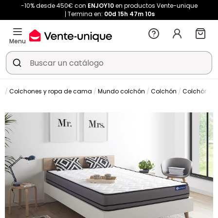
-10% desde 450€ con
ENJOY10
en productos Vente-unique
Termina en:
00d
15h
47m
10s
Menu
Colchones y ropa de cama
Mundo colchón
Colchón
Colchón cl