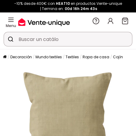
-10% desde 400€ con
HEAT10
en productos Vente-unique
Termina en:
00d
16h
24m
43s
Menu
Decoración
Mundo textiles
Textiles
Ropa de casa
Cojín