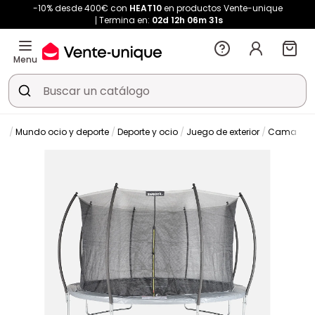
-10% desde 400€ con
HEAT10
en productos Vente-unique
Termina en:
02d
12h
06m
30s
Menu
io
Mundo ocio y deporte
Deporte y ocio
Juego de exterior
Cama elás