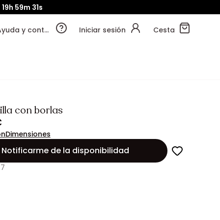
19h
59m
29s
Ayuda y contacto
Iniciar sesión
Cesta
lla con borlas
€
ón
Dimensiones
Notificarme de la disponibilidad
47