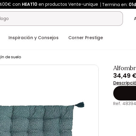
 400€ con
HEAT10
en productos Vente-unique
Termina en:
01d
Inspiración y Consejos
Corner Prestige
jín de suelo
Alfombri
34,49 
Descripci
Ref. 4839