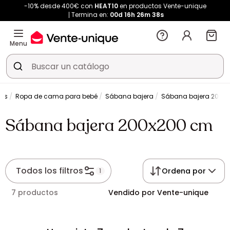
-10% desde 400€ con
HEAT10
en productos Vente-unique
Termina en:
00d
16h
26m
37s
Menu
les
Ropa de cama para bebé
Sábana bajera
Sábana bajera 200x
Sábana bajera 200x200 cm
Todos los filtros
Ordena por
1
7 productos
Vendido por Vente-unique