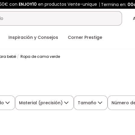
450€ con
ENJOY10
en productos Vente-unique
Termina en:
00
Inspiración y Consejos
Corner Prestige
ara bebé
Ropa de cama verde
do
Material (precisión)
Tamaño
Número de