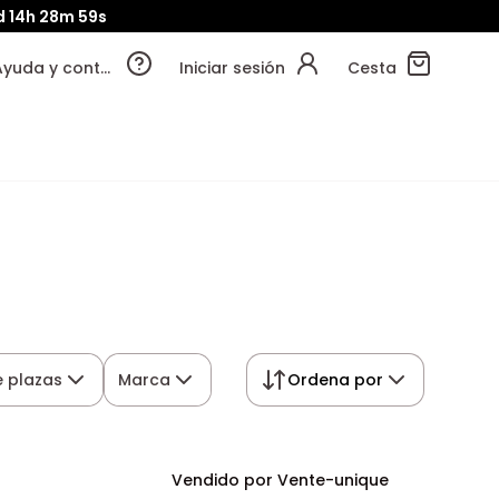
d
14h
28m
58s
Ayuda y contacto
Iniciar sesión
Cesta
 plazas
Marca
Ordena por
Vendido por Vente-unique