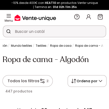
-10% desde 400€ con
HEAT10
en productos Vente-unique
Termina en:
01d
02h
11m
25s
Menu
ación
Mundo textiles
Textiles
Ropa de casa
Ropa de cama - Algo
Ropa de cama - Algodón
Todos los filtros
Ordena por
2
447 productos