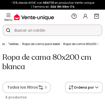
-10% desde 400€ con
HEAT10
en productos Vente-unique
Termina en:
02d
18h
58m
17s
Menu
iles
Textiles
Ropa de cama para bebé
Ropa de cama 80x200 cm b
Ropa de cama 80x200 cm
blanca
Todos los filtros
Ordena por
2
4 productos