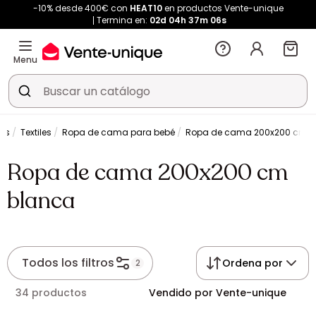
-10% desde 400€ con
HEAT10
en productos Vente-unique
Termina en:
02d
04h
37m
06s
Menu
les
Textiles
Ropa de cama para bebé
Ropa de cama 200x200 cm b
Ropa de cama 200x200 cm
blanca
Todos los filtros
Ordena por
2
34 productos
Vendido por Vente-unique