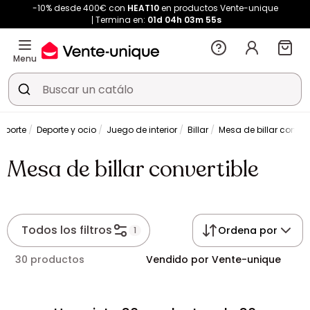
-10% desde 400€ con
HEAT10
en productos Vente-unique
Termina en:
01d
04h
03m
55s
Menu
eporte
Deporte y ocio
Juego de interior
Billar
Mesa de billar convert
Mesa de billar convertible
Todos los filtros
Ordena por
1
30 productos
Vendido por Vente-unique