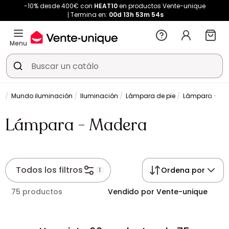
-10% desde 400€ con
HEAT10
en productos Vente-unique
Termina en:
00d
13h
53m
54s
Menu
n
Mundo iluminación
Iluminación
Lámpara de pie
Lámpara - Ma
Lámpara - Madera
Todos los filtros
Ordena por
1
75 productos
Vendido por Vente-unique