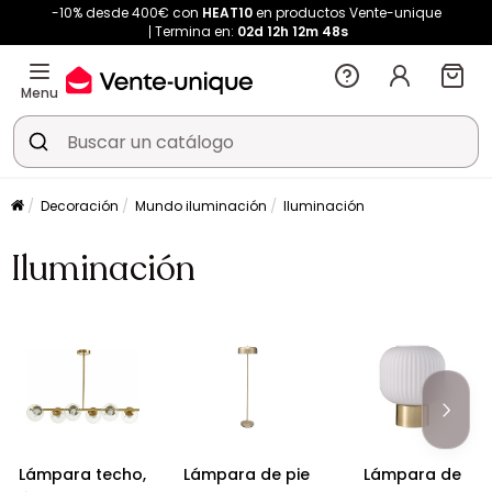
-10% desde 400€ con
HEAT10
en productos Vente-unique
Termina en:
02d
12h
12m
47s
Menu
Decoración
Mundo iluminación
Iluminación
Iluminación
Lámpara techo,
Lámpara de pie
Lámpara de