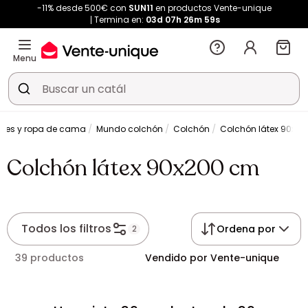
-11% desde 500€ con
SUN11
en productos Vente-unique
Termina en:
03d
07h
26m
59s
Menu
nes y ropa de cama
Mundo colchón
Colchón
Colchón látex 90x2
Colchón látex 90x200 cm
Todos los filtros
Ordena por
2
39 productos
Vendido por Vente-unique