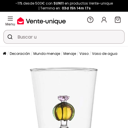
-11% desde 500€ con
SUN11
en productos Vente-unique
Termina en:
03d
15h
14m
17s
Menu
Decoración
Mundo menaje
Menaje
Vaso
Vaso de agua