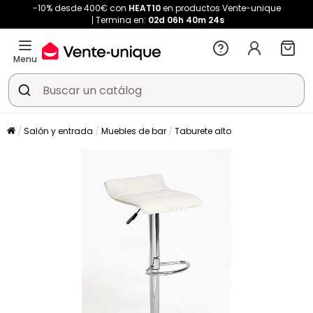
-10% desde 400€ con
HEAT10
en productos Vente-unique
Termina en:
02d
06h
40m
24s
Menu
Salón y entrada
Muebles de bar
Taburete alto